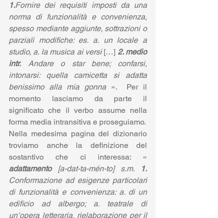
1.
Fornire dei requisiti imposti da una 
norma di funzionalità e convenienza, 
spesso mediante aggiunte, sottrazioni o 
parziali modifiche: es. a. un locale a 
studio, a. la musica ai versi
 […] 
2. medio 
intr.
 Andare o star bene; confarsi, 
intonarsi: quella camicetta si adatta 
benissimo alla mia gonna
 ».  Per il 
momento lasciamo da parte il 
significato che il verbo assume nella 
forma media intransitiva e proseguiamo.
Nella medesima pagina del dizionario 
troviamo anche la definizione del 
sostantivo che ci interessa: « 
adattamento
 [a-dat-ta-mén-to] s.m. 
1.
Conformazione ad esigenze particolari 
di funzionalità e convenienza: a. di un 
edificio ad albergo; a. teatrale di 
un’opera letteraria, rielaborazione per il 