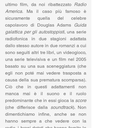
ultimo film, da noi ribattezzato 
Radio 
America
. Ma il caso più famoso è 
sicuramente quella del celebre 
capolavoro di Douglas Adams 
Guida 
galattica per gli autostoppisti
, una serie 
radiofonica in due stagioni adattata 
dallo stesso autore in due romanzi a cui 
sono seguiti altri tre libri, un videogioco, 
una serie televisiva e un film nel 2005 
basato su una sua sceneggiatura (che 
egli non poté mai vedere trasposta a 
causa della sua prematura scomparsa). 
Ciò che in questi adattamenti non 
manca mai è il suono e il ruolo 
predominante che in essi gioca la 
score
(che differisce dalla 
soundtrack
). Non 
dimentichiamo infine, anche se non 
hanno sempre a che vedere con la 
radio, i brani dotati che hanno fornito le 