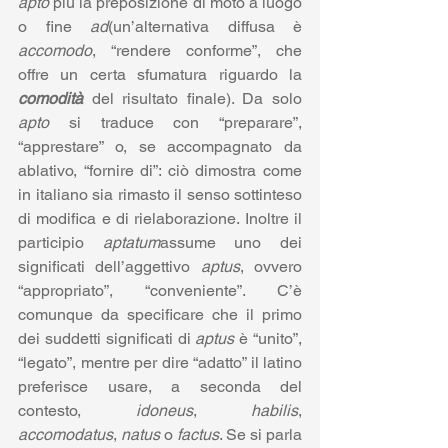
apto
 più la preposizione di moto a luogo 
o fine 
ad
(un’alternativa diffusa è 
accomodo
, “rendere conforme”, che 
offre un certa sfumatura riguardo la 
comodità
 del risultato finale). Da solo 
apto
 si traduce con “preparare”, 
“apprestare” o, se accompagnato da 
ablativo, “fornire di”: ciò dimostra come 
in italiano sia rimasto il senso sottinteso 
di modifica e di rielaborazione. Inoltre il 
participio 
aptatum
assume uno dei 
significati dell’aggettivo 
aptus
, ovvero 
“appropriato”, “conveniente”. C’è 
comunque da specificare che il primo 
dei suddetti significati di 
aptus
 è “unito”, 
“legato”, mentre per dire “adatto” il latino 
preferisce usare, a seconda del 
contesto, 
idoneus
, 
habilis
, 
accomodatus
, 
natus
 o 
factus
. Se si parla 