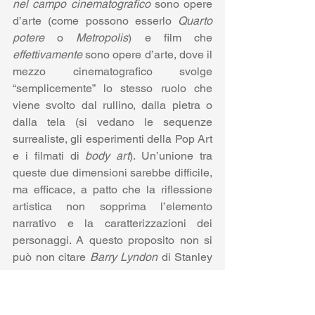
nel campo cinematografico
 sono opere 
d’arte (come possono esserlo 
Quarto 
potere
 o 
Metropolis
) e film che 
effettivamente
 sono opere d’arte, dove il 
mezzo cinematografico svolge 
“semplicemente” lo stesso ruolo che 
viene svolto dal rullino, dalla pietra o 
dalla tela (si vedano le sequenze 
surrealiste, gli esperimenti della Pop Art 
e i filmati di 
body art
). Un’unione tra 
queste due dimensioni sarebbe difficile, 
ma efficace, a patto che la riflessione 
artistica non sopprima l’elemento 
narrativo e la caratterizzazioni dei 
personaggi. A questo proposito non si 
può non citare 
Barry Lyndon
 di Stanley 
Kubrick, che oltre a fornire un esaustivo 
ritratto del Settecento emulando in 
parecchie scene immagini di famosi 