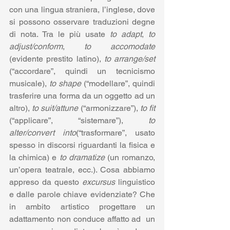
con una lingua straniera, l’inglese, dove 
si possono osservare traduzioni degne 
di nota. Tra le più usate 
to adapt
, 
to 
adjust/conform
, 
to accomodate
(evidente prestito latino), 
to arrange/set
(“accordare”, quindi un tecnicismo 
musicale), 
to shape
 (“modellare”, quindi 
trasferire una forma da un oggetto ad un 
altro), 
to suit/attune
 (“armonizzare”), 
to fit
(“applicare”, “sistemare”), 
to 
alter/convert into
(“trasformare”, usato 
spesso in discorsi riguardanti la fisica e 
la chimica) e 
to dramatize
 (un romanzo, 
un’opera teatrale, ecc.). Cosa abbiamo 
appreso da questo 
excursus
 linguistico 
e dalle parole chiave evidenziate? Che 
in ambito artistico progettare un 
adattamento non conduce affatto ad  un 