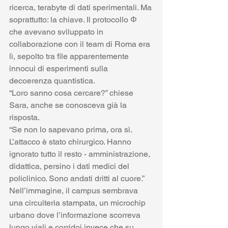
ricerca, terabyte di dati sperimentali. Ma 
soprattutto: la chiave. Il protocollo Φ 
che avevano sviluppato in 
collaborazione con il team di Roma era 
lì, sepolto tra file apparentemente 
innocui di esperimenti sulla 
decoerenza quantistica.
“Loro sanno cosa cercare?” chiese 
Sara, anche se conosceva già la 
risposta.
“Se non lo sapevano prima, ora sì. 
L’attacco è stato chirurgico. Hanno 
ignorato tutto il resto - amministrazione, 
didattica, persino i dati medici del 
policlinico. Sono andati dritti al cuore.”
Nell’immagine, il campus sembrava 
una circuiteria stampata, un microchip 
urbano dove l’informazione scorreva 
lungo viali e corridoi invece che su 