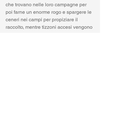
che trovano nelle loro campagne per 
poi farne un enorme rogo e spargere le 
ceneri nei campi per propiziare il 
raccolto, mentre tizzoni accesi vengono 
portati all’interno delle case come 
protezione dagli spiriti maligni. Tali 
rituali li troviamo anche in molte altre 
parti d’Europa e nelle nostre stesse 
terre. Si tratta di un rito purificatorio, in 
sintonia con quello che poi sarebbe il 
significato della Pasqua cristiana. In 
realtà la tradizione ben si sposa con il 
concetto di magia imitativa degli 
antichi, infatti la festa legata 
all’equinozio di primavera è 
strettamente legata alla rinascita del 
Sole dopo la sua morte, il buio e la luce 
si equivalgono per poi far prendere il 
sopravvento di quest’ultima. I rituali non 