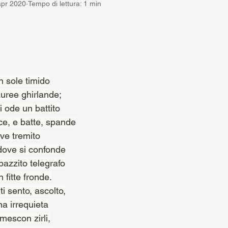
apr 2020
Tempo di lettura: 1 min
lle su 5.
n sole timido
auree ghirlande;
i ode un battito
ace, e batte, spande
eve tremito
 dove si confonde
azzito telegrafo
n fitte fronde.
ti sento, ascolto,
ma irrequieta
 mescon zirli,