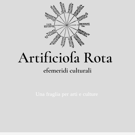
Artificioſa Rota
efemeridi culturali
Una fraglia per arti e culture