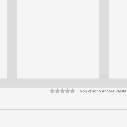
Valutazione 0 stelle su 5.
Non ci sono ancora valuta
Se m