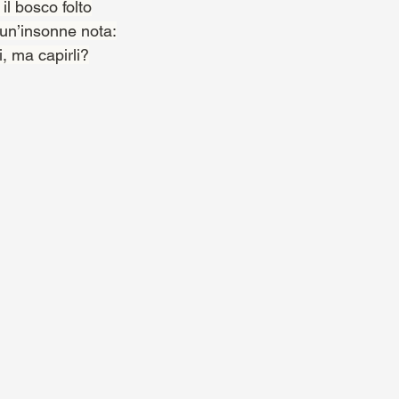
il bosco folto
 un’insonne nota:
i, ma capirli?