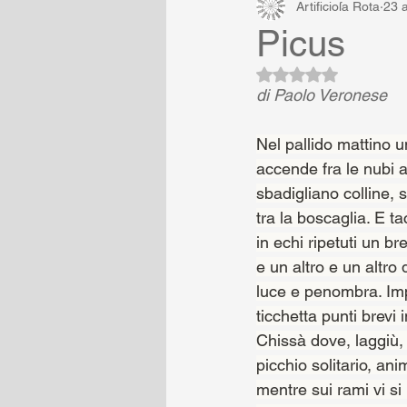
Artificioſa Rota
23 
Picus
Valutazione NaN ste
di Paolo Veronese
Nel pallido mattino u
accende fra le nubi 
sbadigliano colline, s
tra la boscaglia. E t
in echi ripetuti un br
e un altro e un altro
luce e penombra. Imp
ticchetta punti brevi i
Chissà dove, laggiù, 
picchio solitario, ani
mentre sui rami vi si