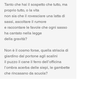
Tanto che hai il sospetto che tutto, ma 
proprio tutto, o la vita
non sia che il rovesciare una latta di 
sassi, ascoltare il rumore
e raccontare le favole che ogni sasso 
ha cantato nella legge
della gravità?
Non è il cosmo forse, quella striscia di 
giardino dal portone agli scalini
il puzzo il cane il ferro dell’officina 
l’ombra acerba delle siepi, le gambette 
che rincasano da scuola? 
Il pulsare dei graffi di una caduta in bici, 
il lento passo dei vecchi,
la giostra in cui sei seduto nell’orbitare 
di tutti i destini.