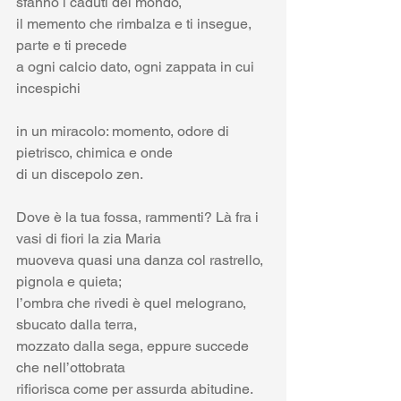
sfanno i caduti del mondo,
il memento che rimbalza e ti insegue,  
parte e ti precede
a ogni calcio dato, ogni zappata in cui 
incespichi
in un miracolo: momento, odore di 
pietrisco, chimica e onde
di un discepolo zen.
Dove è la tua fossa, rammenti? Là fra i 
vasi di fiori la zia Maria
muoveva quasi una danza col rastrello, 
pignola e quieta;
l’ombra che rivedi è quel melograno, 
sbucato dalla terra,
mozzato dalla sega, eppure succede 
che nell’ottobrata
rifiorisca come per assurda abitudine. 