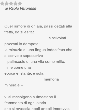
Valutazione NaN stelle su 5.
di Paolo Veronese
Quel rumore di ghiaia, passi gettati alla 
fretta, balzi esitati
                                             e scivolati 
pezzetti in derapata; 
la minuzia di una lingua indecifrata che 
si scrive e soprascrive
il palinsesto di una vita come mille, 
mille come una
epoca e istante, e sola
                                        memoria 
minerale –
vi si raccolgono e rimestano il 
frammento di ogni storia
che si rovescia negli angoli improvvisi 