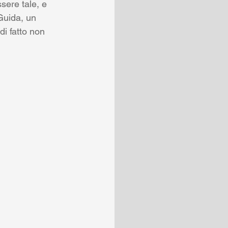
sere tale, e 
Guida, un 
i fatto non 