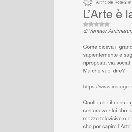
Artificioſa Rota
2 m
L’Arte è l
Valutazione NaN ste
di Venator Amimaru
Come diceva il grande
sapientemente e sagg
riproposta via social 
Ma che vuol dire?
https://www.insta
Quello che il nostro 
sosteneva - lui che h
mezzo televisivo e no
che per capire l’Arte