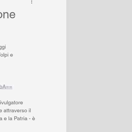
ione
ggi 
olpi e 
4bA==
ivulgatore 
 attraverso il 
e la Patria - è 