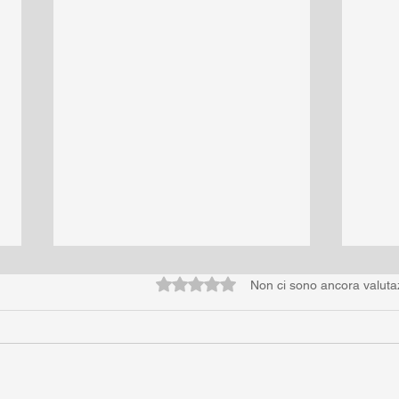
Valutazione 0 stelle su 5.
Non ci sono ancora valuta
Se m