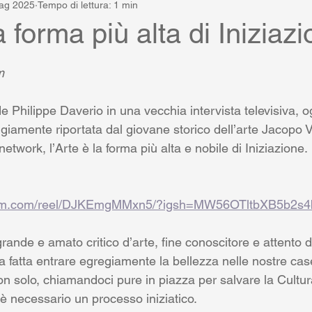
ag 2025
Tempo di lettura: 1 min
a forma più alta di Iniziaz
lle su 5.
m
 Philippe Daverio in una vecchia intervista televisiva, o
iamente riportata dal giovane storico dell’arte Jacopo V
network, l’Arte è la forma più alta e nobile di Iniziazione. 
gram.com/reel/DJKEmgMMxn5/?igsh=MW56OTltbXB5b2s
grande e amato critico d’arte, fine conoscitore e attento d
a fatta entrare egregiamente la bellezza nelle nostre case
n solo, chiamandoci pure in piazza per salvare la Cultura 
 è necessario un processo iniziatico. 