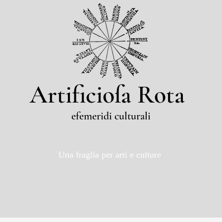
Artificioſa Rota
efemeridi culturali
Una fraglia per arti e culture