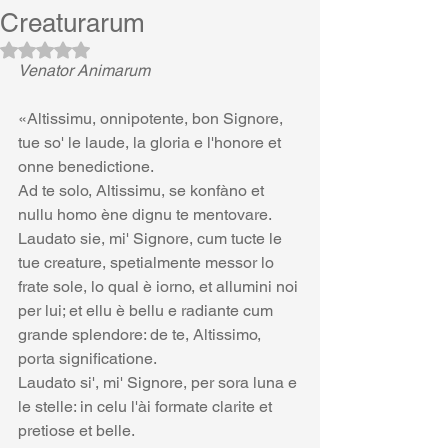
Creaturarum
Valutazione NaN stelle su 5.
Venator Animarum
«Altissimu, onnipotente, bon Signore, 
tue so' le laude, la gloria e l'honore et 
onne benedictione.
Ad te solo, Altissimu, se konfàno et 
nullu homo ène dignu te mentovare.
Laudato sie, mi' Signore, cum tucte le 
tue creature, spetialmente messor lo 
frate sole, lo qual è iorno, et allumini noi 
per lui; et ellu è bellu e radiante cum 
grande splendore: de te, Altissimo, 
porta significatione.
Laudato si', mi' Signore, per sora luna e 
le stelle: in celu l'ài formate clarite et 
pretiose et belle.