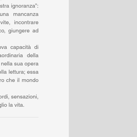
tra ignoranza”: 
una mancanza 
te, incontrare 
o, giungere ad 
a capacità di 
rdinaria della 
letteratura è stata rappresentata da molti pittori, come Vincent Van Gogh che nella sua opera 
la lettura; essa 
ro che il mondo 
ordi, sensazioni, 
io la vita.