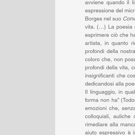
avviene quando il l
espressione del micro
Borges nel suo 
Conv
vita. (…) La poesia 
esprimere ciò che ha 
artista, in quanto 
profondi della nostra
coloro che, non poss
profondi della vita, 
insignificanti che cos
dedicandosi alla poesi
Il linguaggio, in qu
forma non ha” (Todoro
emozioni che, senza 
colloquiali, aulich
rimediare alla manc
aiuto espressivo è i