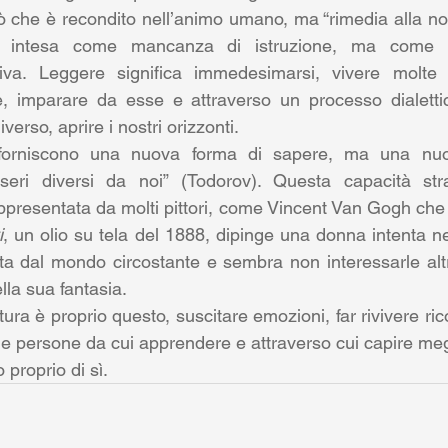
ò che è recondito nell’animo umano, ma “rimedia alla nos
a intesa come mancanza di istruzione, ma come 
tiva. Leggere significa immedesimarsi, vivere molte vi
, imparare da esse e attraverso un processo dialettic
iverso, aprire i nostri orizzonti.
forniscono una nuova forma di sapere, ma una nuov
ri diversi da noi” (Todorov). Questa capacità strao
i
, un olio su tela del 1888, dipinge una donna intenta nel
ta dal mondo circostante e sembra non interessarle alt
lla sua fantasia.
atura è proprio questo, suscitare emozioni, far rivivere ric
e persone da cui apprendere e attraverso cui capire megl
 proprio di sì.