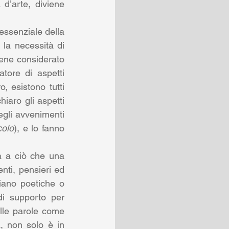
d’arte, diviene 
essenziale della 
la necessità di 
iene considerato 
ore di aspetti 
, esistono tutti 
aro gli aspetti 
egli avvenimenti 
colo
), e lo fanno 
a a ciò che una 
nti, pensieri ed 
iano poetiche o 
i supporto per 
lle parole come 
, non solo è in 