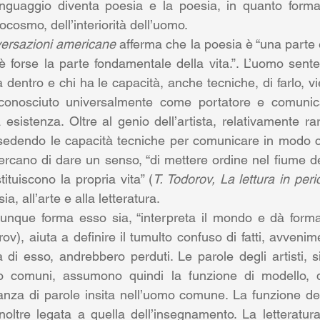
inguaggio diventa poesia e la poesia, in quanto forma 
cosmo, dell’interiorità dell’uomo.
ersazioni americane
 afferma che la poesia è “una parte 
è forse la parte fondamentale della vita.”. L’uomo sente 
dentro e chi ha le capacità, anche tecniche, di farlo, v
riconosciuto universalmente come portatore e comunicat
 esistenza. Oltre al genio dell’artista, relativamente raro
edendo le capacità tecniche per comunicare in modo chi
cercano di dare un senso, “di mettere ordine nel fiume d
tituiscono la propria vita” (
T. Todorov, La lettura in peri
a, all’arte e alla letteratura.
alunque forma esso sia, “interpreta il mondo e dà form
v), aiuta a definire il tumulto confuso di fatti, avvenime
di esso, andrebbero perduti. Le parole degli artisti, s
e o comuni, assumono quindi la funzione di modello, d
anza di parole insita nell’uomo comune. La funzione de
noltre legata a quella dell’insegnamento. La letteratura