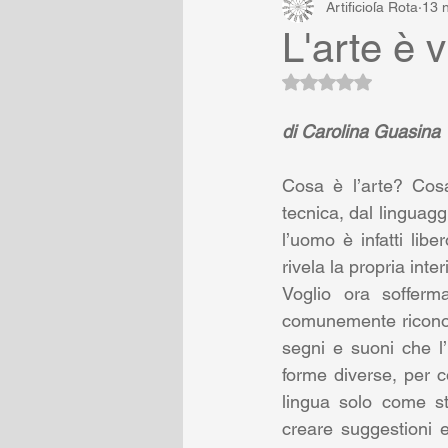
Artificioſa Rota
13 
L'arte è v
Valutazione NaN ste
di Carolina Guasina
Cosa è l’arte? Cosa
tecnica, dal linguaggi
l’uomo è infatti libe
rivela la propria inter
Voglio ora sofferm
comunemente riconosc
segni e suoni che l
forme diverse, per c
lingua solo come st
creare suggestioni 