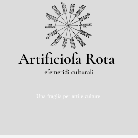
Artificioſa Rota
efemeridi culturali
Una fraglia per arti e culture