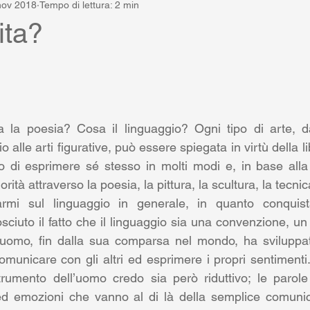
nov 2018
Tempo di lettura: 2 min
ita?
lle su 5.
 la poesia? Cosa il linguaggio? Ogni tipo di arte, dal
o alle arti figurative, può essere spiegata in virtù della l
ro di esprimere sé stesso in molti modi e, in base alla 
iorità attraverso la poesia, la pittura, la scultura, la tecnic
armi sul linguaggio in generale, in quanto conquist
iuto il fatto che il linguaggio sia una convenzione, un 
’uomo, fin dalla sua comparsa nel mondo, ha sviluppato
omunicare con gli altri ed esprimere i propri sentimenti.
rumento dell’uomo credo sia però riduttivo; le parole 
ed emozioni che vanno al di là della semplice comunic